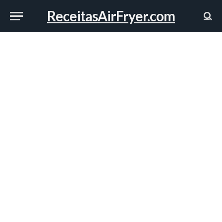
ReceitasAirFryer.com