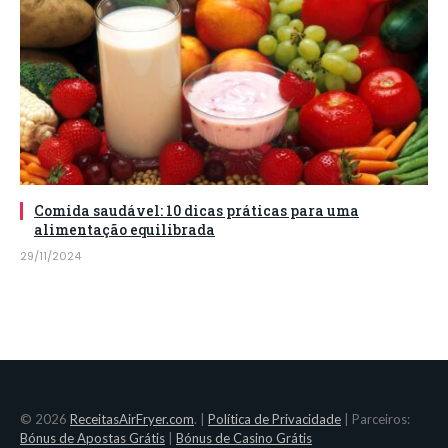
Comida saudável: 10 dicas práticas para uma
alimentação equilibrada
29/11/2024
© 2026
ReceitasAirFryer.com
. |
Política de Privacidade
| Parceiros:
Bónus de Apostas Grátis
|
Bónus de Casino Grátis