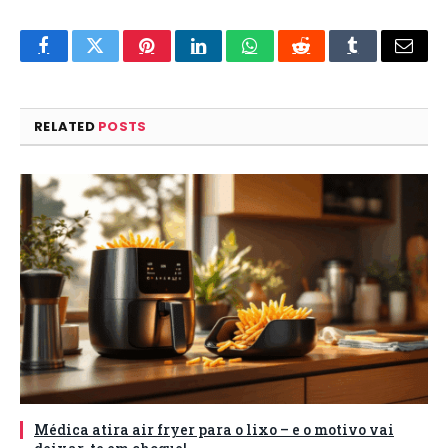
Facebook
Twitter
Pinterest
LinkedIn
WhatsApp
Reddit
Tumblr
Email
RELATED
POSTS
Médica atira air fryer para o lixo – e o motivo vai