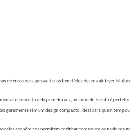
nas de euros para aproveitar os benefícios de uma air fryer. Mui
imentar o conceito pela primeira vez, um modelo barato é perfeito 
atas geralmente têm um design compacto, ideal para quem tem pou
delos económicos permitem cozinhar com pouca ou nenhuma go