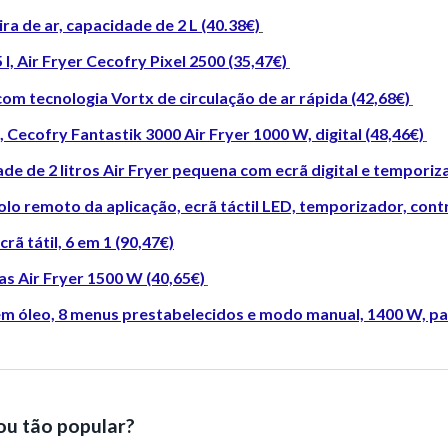
ra de ar, capacidade de 2 L (40.38€)
 l, Air Fryer Cecofry Pixel 2500 (35,47€)
om tecnologia Vortx de circulação de ar rápida (42,68€)
l, Cecofry Fantastik 3000 Air Fryer 1000 W, digital (48,46€)
de de 2 litros Air Fryer pequena com ecrã digital e temporiz
ntrolo remoto da aplicação, ecrã táctil LED, temporizador, co
crã tátil, 6 em 1 (90,47€)
mas Air Fryer 1500 W (40,65€)
em óleo, 8 menus prestabelecidos e modo manual, 1400 W, pain
nou tão popular?