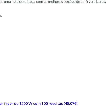
erás uma lista detalhada com as melhores opções de air fryers bara
e:
ar fryer de 1200 W com 100 receitas (45,07€)