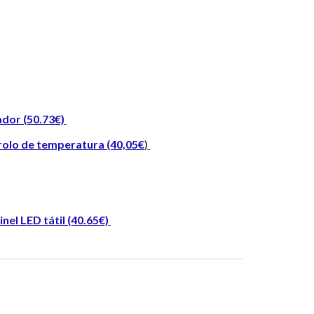
ador (50.73€)
ntrolo de temperatura (40,05€
)
el LED tátil (40.65€)