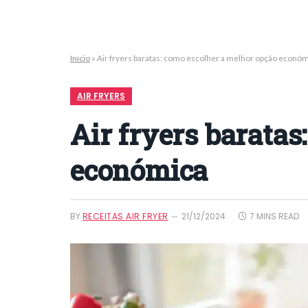
Início
»
Air fryers baratas: como escolher a melhor opção econó
AIR FRYERS
Air fryers baratas
económica
BY
RECEITAS AIR FRYER
21/12/2024
7 MINS READ