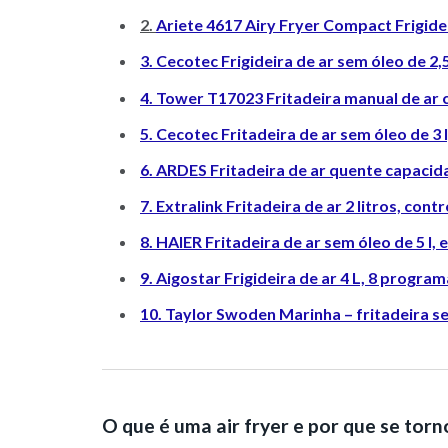
2.
Ariete 4617 Airy Fryer Compact Frigidei
3. Cecotec Frigideira de ar sem óleo de 2,5
4. Tower T17023 Fritadeira manual de ar c
5. Cecotec Fritadeira de ar sem óleo de 3 
6. ARDES Fritadeira de ar quente capacida
7. Extralink Fritadeira de ar 2 litros, co
8. HAIER Fritadeira de ar sem óleo de 5 l, e
9. Aigostar Frigideira de ar 4 L, 8 progra
10. Taylor Swoden Marinha – fritadeira s
O que é uma air fryer e por que se tor