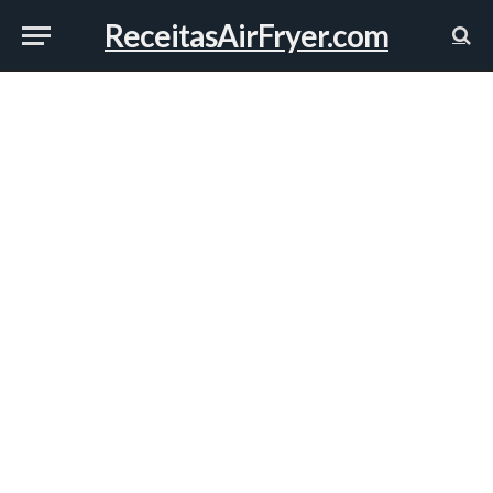
ReceitasAirFryer.com