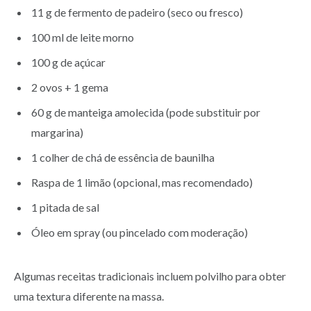
11 g de fermento de padeiro (seco ou fresco)
100 ml de leite morno
100 g de açúcar
2 ovos + 1 gema
60 g de manteiga amolecida (pode substituir por
margarina)
1 colher de chá de essência de baunilha
Raspa de 1 limão (opcional, mas recomendado)
1 pitada de sal
Óleo em spray (ou pincelado com moderação)
Algumas receitas tradicionais incluem polvilho para obter
uma textura diferente na massa.