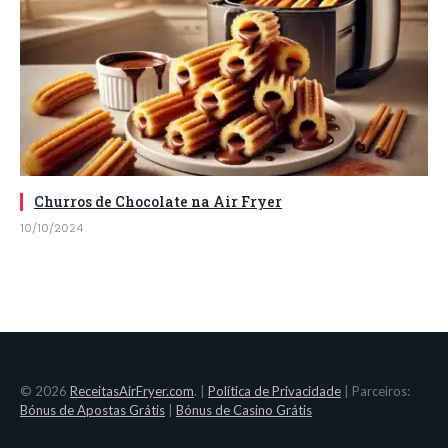
Churros de Chocolate na Air Fryer
10/10/2024
© 2026
ReceitasAirFryer.com
. |
Política de Privacidade
| Parceiros:
Bónus de Apostas Grátis
|
Bónus de Casino Grátis