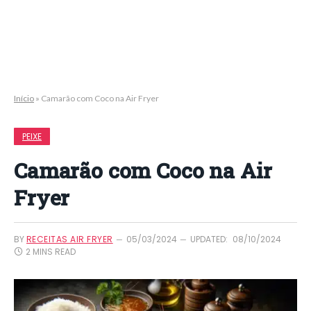
Início
»
Camarão com Coco na Air Fryer
PEIXE
Camarão com Coco na Air
Fryer
BY
RECEITAS AIR FRYER
05/03/2024
UPDATED:
08/10/2024
2 MINS READ