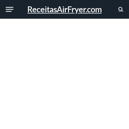
ReceitasAirFryer.com