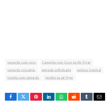
camarão com coco
Camarão com Coco na Air Fryer
camarão crocante.
entrada sofisticada
petisco tropical
receita com camarão
receita na air fryer
Facebook
Twitter
Pinterest
LinkedIn
WhatsApp
Reddit
Tumblr
Email