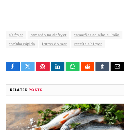
air fryer
camarão na air fryer
camarões ao alho e limão
cozinha rápida
frutos do mar
receita air fryer
Facebook
Twitter
Pinterest
LinkedIn
WhatsApp
Reddit
Tumblr
Email
RELATED
POSTS