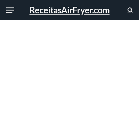
ReceitasAirFryer.com