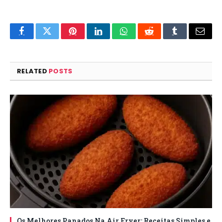
Facebook
Twitter
Pinterest
LinkedIn
WhatsApp
Reddit
Tumblr
Email
RELATED
POSTS
Os Melhores Panados Na Air Fryer: Receitas Simples e