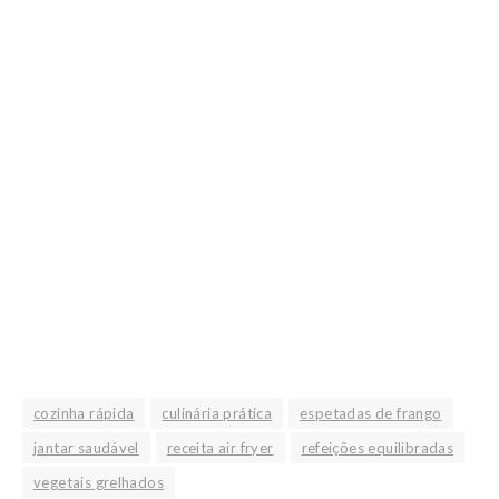
cozinha rápida
culinária prática
espetadas de frango
jantar saudável
receita air fryer
refeições equilibradas
vegetais grelhados