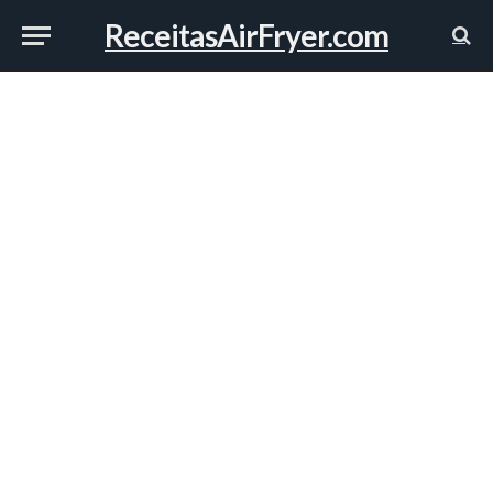
ReceitasAirFryer.com