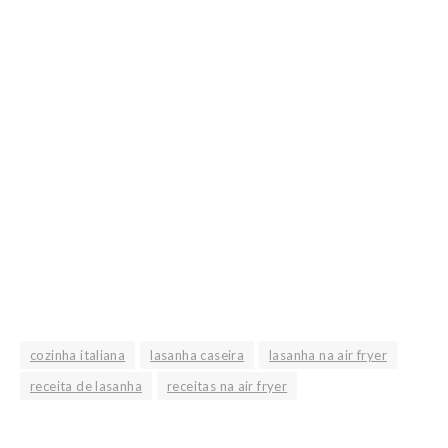
cozinha italiana
lasanha caseira
lasanha na air fryer
receita de lasanha
receitas na air fryer