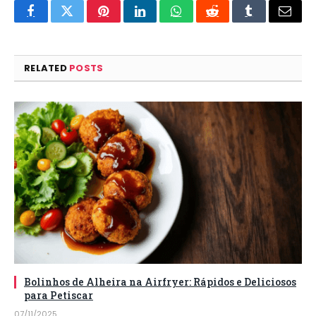
Facebook
Twitter
Pinterest
LinkedIn
WhatsApp
Reddit
Tumblr
Email
RELATED
POSTS
Bolinhos de Alheira na Airfryer: Rápidos e Deliciosos
para Petiscar
07/11/2025