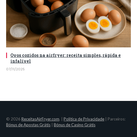
Ovos cozidos na airfryer: receita simples, rápida e
infalível
07/11/2025
© 2026
ReceitasAirFryer.com
. |
Política de Privacidade
| Parceiros:
Bónus de Apostas Grátis
|
Bónus de Casino Grátis