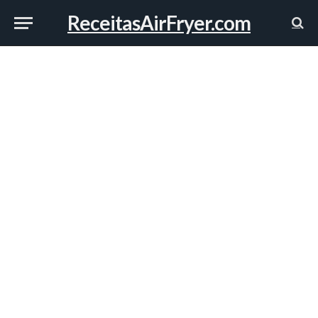
ReceitasAirFryer.com