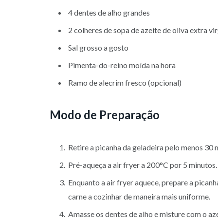
4 dentes de alho grandes
2 colheres de sopa de azeite de oliva extra v
Sal grosso a gosto
Pimenta-do-reino moída na hora
Ramo de alecrim fresco (opcional)
Modo de Preparação
Retire a picanha da geladeira pelo menos 30 
Pré-aqueça a air fryer a 200°C por 5 minutos.
Enquanto a air fryer aquece, prepare a pican
carne a cozinhar de maneira mais uniforme.
Amasse os dentes de alho e misture com o azei