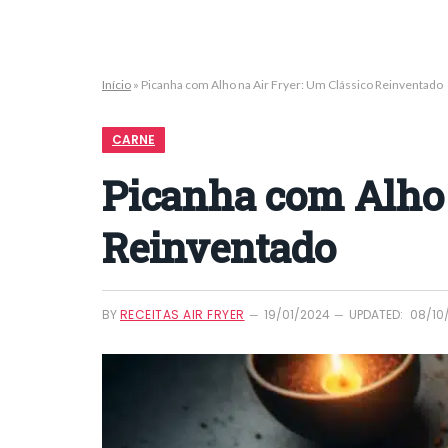
Início
»
Picanha com Alho na Air Fryer: Um Clássico Reinventado
CARNE
Picanha com Alho 
Reinventado
BY
RECEITAS AIR FRYER
19/01/2024
UPDATED:
08/10