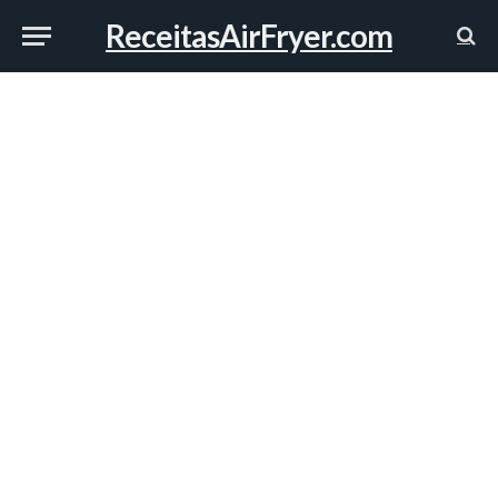
ReceitasAirFryer.com