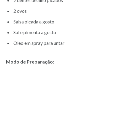
2 dentes de alho picados
2 ovos
Salsa picada a gosto
Sal e pimenta a gosto
Óleo em spray para untar
Modo de Preparação
: