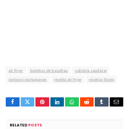
air fryer
bolinhos de bacalhau
culinária saudável
petiscos portugueses
receita air fryer
receitas fáceis
Facebook
Twitter
Pinterest
LinkedIn
WhatsApp
Reddit
Tumblr
Email
RELATED
POSTS