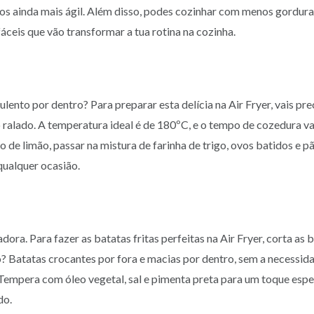
os ainda mais ágil. Além disso, podes cozinhar com menos gordura
eis que vão transformar a tua rotina na cozinha.
nto por dentro? Para preparar esta delícia na Air Fryer, vais prec
 ralado. A temperatura ideal é de 180ºC, e o tempo de cozedura va
 de limão, passar na mistura de farinha de trigo, ovos batidos e p
qualquer ocasião.
dora. Para fazer as batatas fritas perfeitas na Air Fryer, corta as 
? Batatas crocantes por fora e macias por dentro, sem a necessid
Tempera com óleo vegetal, sal e pimenta preta para um toque espe
do.