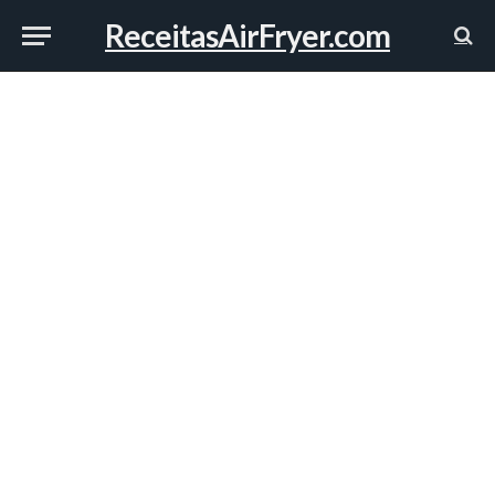
ReceitasAirFryer.com