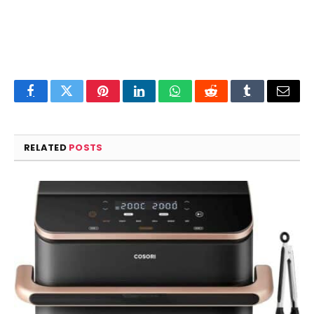
Facebook
Twitter
Pinterest
LinkedIn
WhatsApp
Reddit
Tumblr
Email
RELATED
POSTS