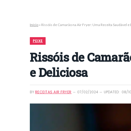
Início
»
Rissóis de Camarão na Air Fryer: Uma Receita Saudável e 
PEIXE
Rissóis de Camarã
e Deliciosa
BY
RECEITAS AIR FRYER
07/02/2024
UPDATED:
08/1