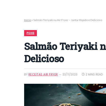
Início
»
Salmão Teriyaki na Air Fryer – Jantar Rápido e Delicioso
PEIXE
Salmão Teriyaki n
Delicioso
BY
RECEITAS AIR FRYER
23/11/2023
2 MINS READ