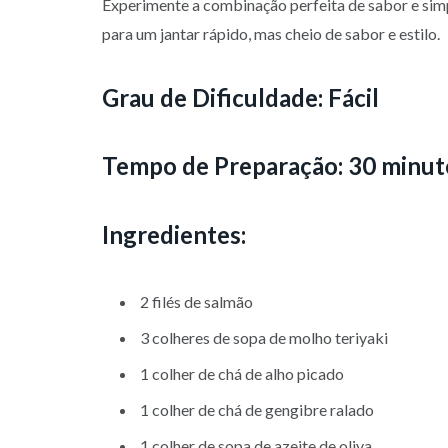
Experimente a combinação perfeita de sabor e simpl
para um jantar rápido, mas cheio de sabor e estilo.
Grau de Dificuldade:
Fácil
Tempo de Preparação:
30 minut
Ingredientes:
2 filés de salmão
3 colheres de sopa de molho teriyaki
1 colher de chá de alho picado
1 colher de chá de gengibre ralado
1 colher de sopa de azeite de oliva