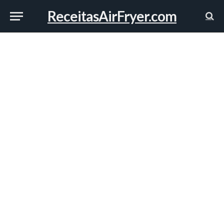
ReceitasAirFryer.com