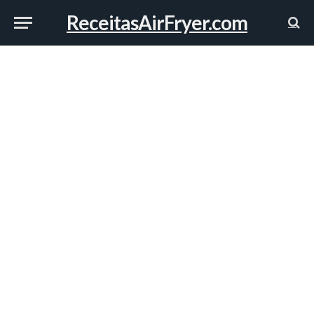
ReceitasAirFryer.com