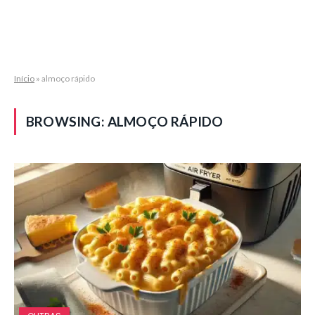
Início
»
almoço rápido
BROWSING:
ALMOÇO RÁPIDO