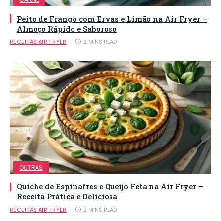
Peito de Frango com Ervas e Limão na Air Fryer –
Almoço Rápido e Saboroso
RECEITAS AIR FRYER
2 MINS READ
OUTRAS
Quiche de Espinafres e Queijo Feta na Air Fryer –
Receita Prática e Deliciosa
RECEITAS AIR FRYER
2 MINS READ