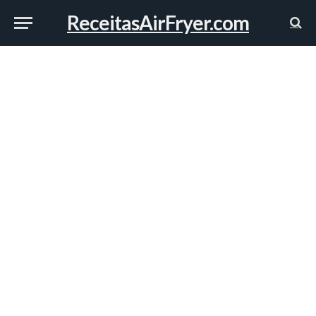
ReceitasAirFryer.com