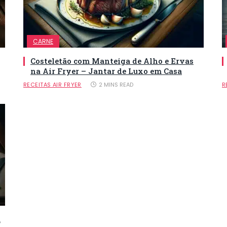
CARNE
Costeletão com Manteiga de Alho e Ervas
na Air Fryer – Jantar de Luxo em Casa
RECEITAS AIR FRYER
2 MINS READ
R
a