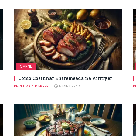
CARNE
Como Cozinhar Entremeada na Airfryer
RECEITAS AIR FRYER
5 MINS READ
R