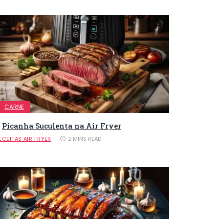
CARNE
Picanha Suculenta na Air Fryer
ECEITAS AIR FRYER
2 MINS READ