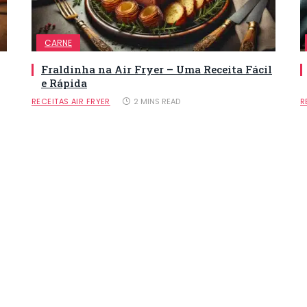
CARNE
Fraldinha na Air Fryer – Uma Receita Fácil
e Rápida
RECEITAS AIR FRYER
2 MINS READ
R