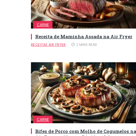
CARNE
Receita de Maminha Assada na Air Fryer
RECEITAS AIR FRYER
2 MINS READ
CARNE
Bifes de Porco com Molho de Cogumelos n