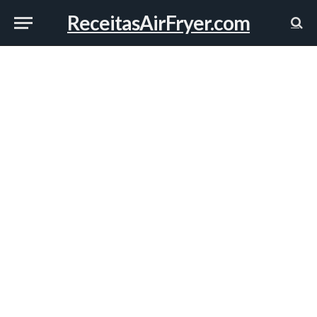
ReceitasAirFryer.com