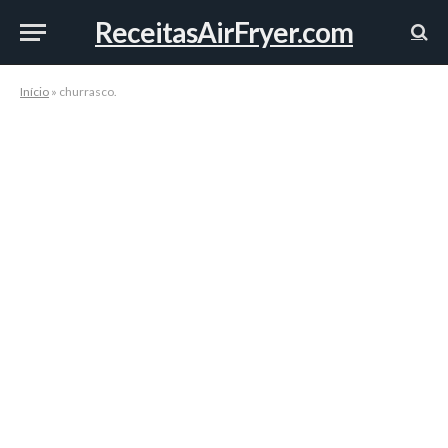
ReceitasAirFryer.com
Início
»
churrasco.