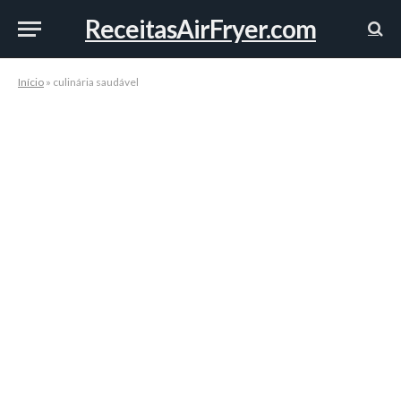
ReceitasAirFryer.com
Início
»
culinária saudável