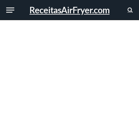
ReceitasAirFryer.com