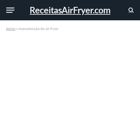
ReceitasAirFryer.com
Início
»
manutenção de air fryer