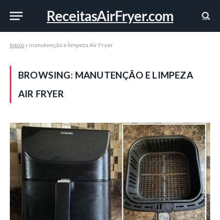
ReceitasAirFryer.com
Início
»
manutenção e limpeza Air Fryer
BROWSING:
MANUTENÇÃO E LIMPEZA
AIR FRYER