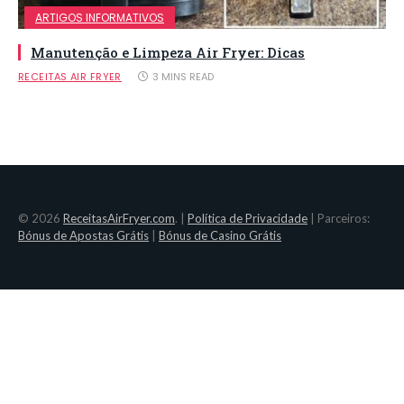
ARTIGOS INFORMATIVOS
Manutenção e Limpeza Air Fryer: Dicas
RECEITAS AIR FRYER
3 MINS READ
© 2026
ReceitasAirFryer.com
. |
Política de Privacidade
| Parceiros:
Bónus de Apostas Grátis
|
Bónus de Casino Grátis