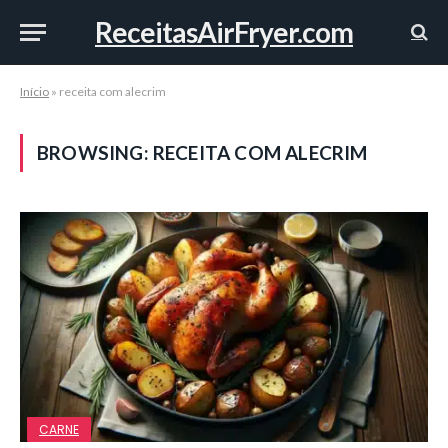
ReceitasAirFryer.com
Início
»
receita com alecrim
BROWSING:
RECEITA COM ALECRIM
CARNE