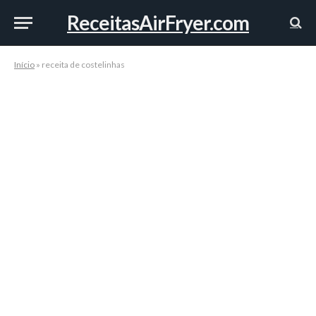
ReceitasAirFryer.com
Início
»
receita de costelinhas