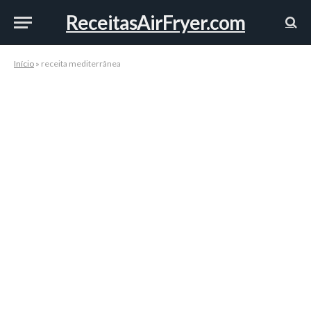
ReceitasAirFryer.com
Início
»
receita mediterrânea