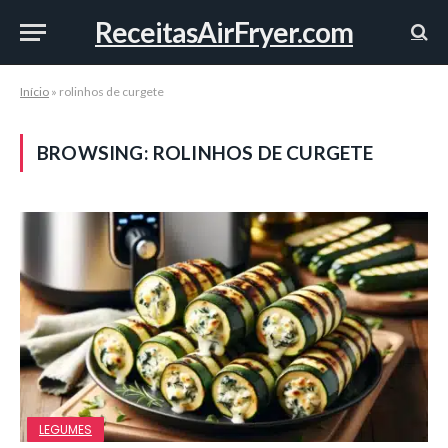
ReceitasAirFryer.com
Início
»
rolinhos de curgete
BROWSING:
ROLINHOS DE CURGETE
LEGUMES