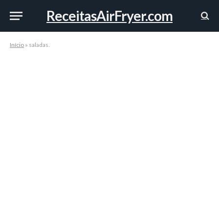
ReceitasAirFryer.com
Início
»
saladas.