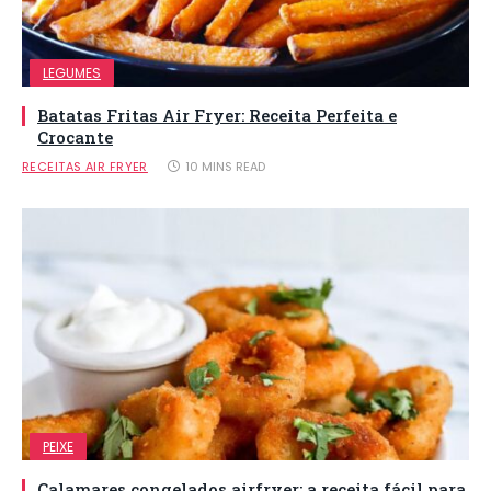
LEGUMES
Batatas Fritas Air Fryer: Receita Perfeita e
Crocante
RECEITAS AIR FRYER
10 MINS READ
PEIXE
Calamares congelados airfryer: a receita fácil para