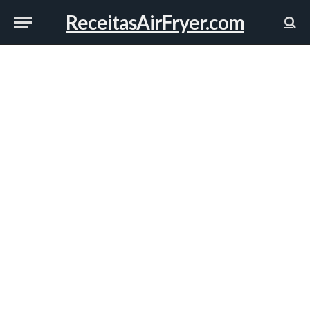
ReceitasAirFryer.com