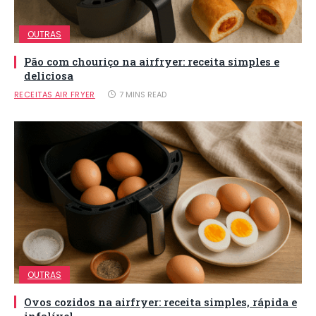
OUTRAS
Pão com chouriço na airfryer: receita simples e
deliciosa
RECEITAS AIR FRYER
7 MINS READ
OUTRAS
Ovos cozidos na airfryer: receita simples, rápida e
infalível